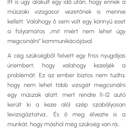
Itt is úgy alakult egy idő után, hogy ennek a
műszaki vizsgasor vezetőnek is mennie
kellett. Valahogy ő sem volt egy könnyű eset
a folyamatos „mit miért nem lehet úgy
megcsinálni” kommunikációjával.
A cég szükségből felvett egy friss nyugdíjas
úriembert, hogy valahogy kezeljék a
problémát. Ez az ember biztos nem tudta,
hogy nem lehet több vizsgát megcsinálni
egy műszak alatt, mert rendre 11-12 autó
került ki a keze alól szép szabályosan
levizsgáztatva… És ő meg élvezte is a
munkát, hogy máshol még szükség van rá…