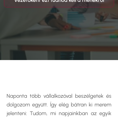
Vezetőként ezt tudnod kell a méhekről
Naponta több vállalkozóval beszélgetek és
dolgozom együtt. Így elég bátran ki merem
jelenteni: Tudom, mi napjainkban az egyik