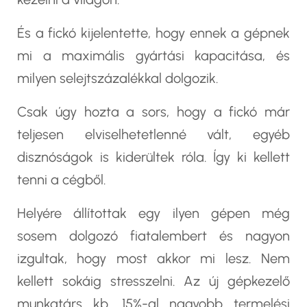
És a fickó kijelentette, hogy ennek a gépnek
mi a maximális gyártási kapacitása, és
milyen selejtszázalékkal dolgozik.
Csak úgy hozta a sors, hogy a fickó már
teljesen elviselhetetlenné vált, egyéb
disznóságok is kiderültek róla. Így ki kellett
tenni a cégből.
Helyére állítottak egy ilyen gépen még
sosem dolgozó fiatalembert és nagyon
izgultak, hogy most akkor mi lesz. Nem
kellett sokáig stresszelni. Az új gépkezelő
munkatárs kb. 15%-al nagyobb termelési