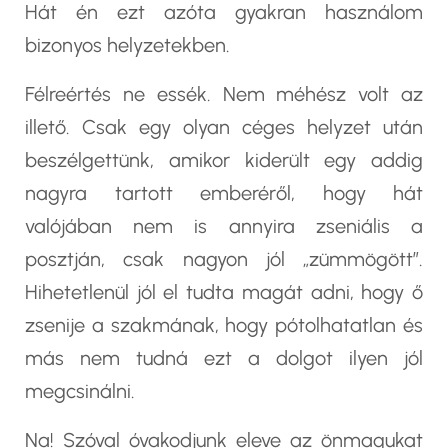
Hát én ezt azóta gyakran használom
bizonyos helyzetekben.
Félreértés ne essék. Nem méhész volt az
illető. Csak egy olyan céges helyzet után
beszélgettünk, amikor kiderült egy addig
nagyra tartott emberéről, hogy hát
valójában nem is annyira zseniális a
posztján, csak nagyon jól „zümmögött”.
Hihetetlenül jól el tudta magát adni, hogy ő
zsenije a szakmának, hogy pótolhatatlan és
más nem tudná ezt a dolgot ilyen jól
megcsinálni.
Na! Szóval óvakodjunk eleve az önmagukat