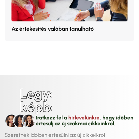
Az értékesítés valóban tanulható
L
e
g
y
é
l
k
é
p
b
e
n
!
Iratkozz fel a
hírlevelünkre
, hogy időben
értesülj az új szakmai cikkeinkről.
Szeretnék időben értesülni az új cikkeikről