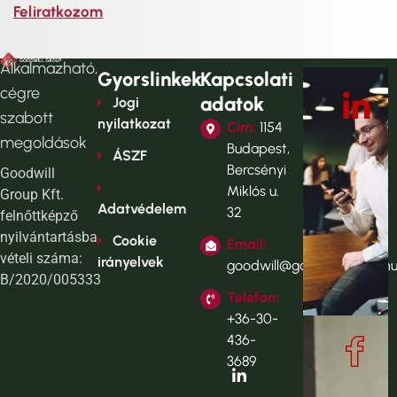
Feliratkozom
Alkalmazható,
Gyorslinkek
Kapcsolati
cégre
adatok
Jogi
szabott
nyilatkozat
Cím:
1154
megoldások
Budapest,
ÁSZF
Bercsényi
Goodwill
Miklós u.
Group Kft.
Adatvédelem
32
felnőttképző
nyilvántartásba
Cookie
Email:
vételi száma:
irányelvek
goodwill@goodwillgroup.h
B/2020/005333
Telefon:
+36-30-
436-
3689