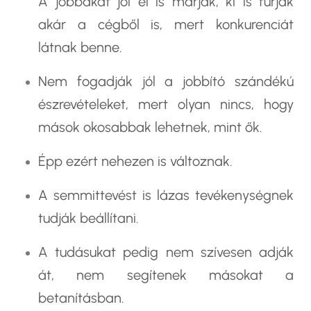
A jobbakat jól el is marják, ki is fúrják
akár a cégből is, mert konkurenciát
látnak benne.
Nem fogadják jól a jobbító szándékú
észrevételeket, mert olyan nincs, hogy
mások okosabbak lehetnek, mint ők.
Épp ezért nehezen is változnak.
A semmittevést is lázas tevékenységnek
tudják beállítani.
A tudásukat pedig nem szívesen adják
át, nem segítenek másokat a
betanításban.