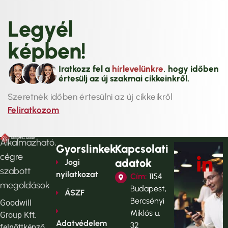
L
e
g
y
é
l
k
é
p
b
e
n
!
Iratkozz fel a
hírlevelünkre
, hogy időben
értesülj az új szakmai cikkeinkről.
Szeretnék időben értesülni az új cikkeikről
Feliratkozom
Alkalmazható,
Gyorslinkek
Kapcsolati
cégre
adatok
Jogi
szabott
nyilatkozat
Cím:
1154
megoldások
Budapest,
ÁSZF
Bercsényi
Goodwill
Miklós u.
Group Kft.
Adatvédelem
32
felnőttképző