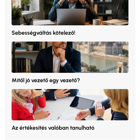
Sebességváltás kötelező!
Mitől jó vezető egy vezető?
Az értékesítés valóban tanulható