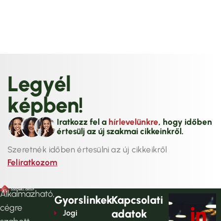
L
e
g
y
é
l
k
é
p
b
e
n
!
Iratkozz fel a
hírlevelünkre
, hogy időben
értesülj az új szakmai cikkeinkről.
Szeretnék időben értesülni az új cikkeikről
Feliratkozom
Alkalmazható,
Gyorslinkek
Kapcsolati
cégre
adatok
Jogi