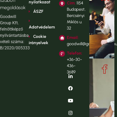
szabott
nyilatkozat
Cím:
1154
megoldások
Budapest,
ÁSZF
Bercsényi
Goodwill
Miklós u.
Group Kft.
Adatvédelem
32
felnőttképző
nyilvántartásba
Cookie
Email:
vételi száma:
irányelvek
goodwill@goodwillgroup.h
B/2020/005333
Telefon:
+36-30-
436-
3689