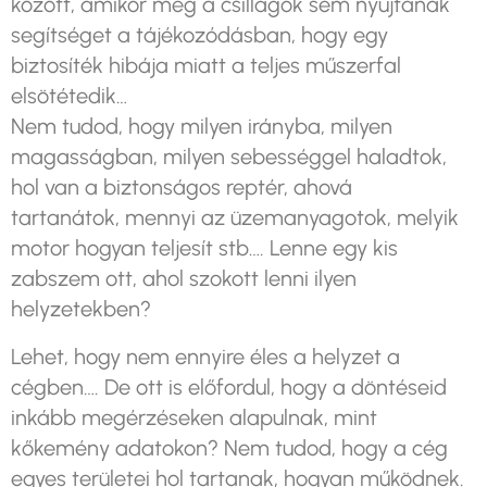
között, amikor még a csillagok sem nyújtanak
segítséget a tájékozódásban, hogy egy
biztosíték hibája miatt a teljes műszerfal
elsötétedik…
Nem tudod, hogy milyen irányba, milyen
magasságban, milyen sebességgel haladtok,
hol van a biztonságos reptér, ahová
tartanátok, mennyi az üzemanyagotok, melyik
motor hogyan teljesít stb…. Lenne egy kis
zabszem ott, ahol szokott lenni ilyen
helyzetekben?
Lehet, hogy nem ennyire éles a helyzet a
cégben…. De ott is előfordul, hogy a döntéseid
inkább megérzéseken alapulnak, mint
kőkemény adatokon? Nem tudod, hogy a cég
egyes területei hol tartanak, hogyan működnek.