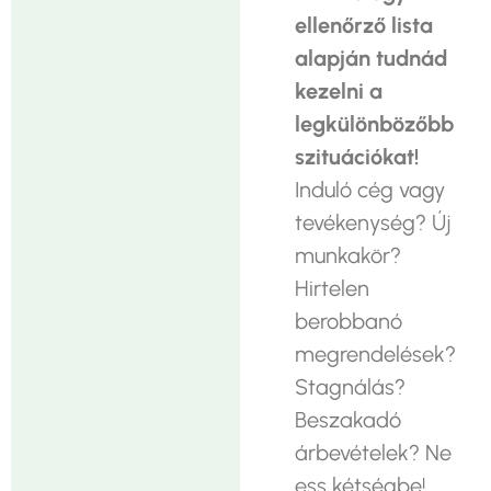
ellenőrző lista
alapján tudnád
kezelni a
legkülönbözőbb
szituációkat!
Induló cég vagy
tevékenység? Új
munkakör?
Hirtelen
berobbanó
megrendelések?
Stagnálás?
Beszakadó
árbevételek? Ne
ess kétségbe!