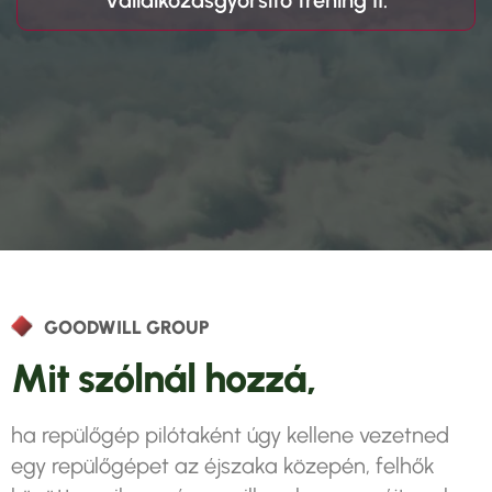
Vállalkozásgyorsító tréning II.
GOODWILL GROUP
M
i
t
s
z
ó
l
n
á
l
h
o
z
z
á
,
ha repülőgép pilótaként úgy kellene vezetned
egy repülőgépet az éjszaka közepén, felhők