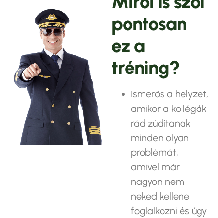
M
i
r
ő
l
i
s
s
z
ó
l
p
o
n
t
o
s
a
n
e
z
a
t
r
é
n
i
n
g
?
Ismerős a helyzet,
amikor a kollégák
rád zúdítanak
minden olyan
problémát,
amivel már
nagyon nem
neked kellene
foglalkozni és úgy