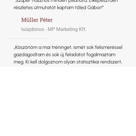
“Szuper hasznos minden pillanata. Elképesztően
részletes útmutatót kaptam tőled Gábor!”
Müller Péter
tulajdonos - MP Marketing Kft.
„Köszönöm a mai tréninget, ismét sok felismeréssel
gazdagodtam és sok új feladatot fogalmaztam
meg. Ki kell dolgoznom olyan statisztikai rendszert,
amit konkrét alapként tudok hasznosítani. Ezen
kívül rengeteg olyan feladat is újra fókuszba került,
amit már rég meg kellett volna tennem.”
Racsek Iván
tulajdonos, Harmo Kft.
“Nagyon tetszett, hogy ismét pontos leírással és
utasítással kaptunk új nézőpontokat.”