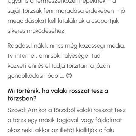
Ugyanis a természetközeli népeknek – a
saját törzsük fennmaradása érdekében – jó
megoldásokat kell kitalálniuk a csoportjuk
sikeres működéséhez.
Ráadásul náluk nincs még közösségi média,
tv, internet, ami sok hülyeséget tud
közvetíteni és el tudja torzítani a józan
gondolkodásmódot…. 😊
Mi történik, ha valaki rosszat tesz a
törzsben?
Szóval: Amikor a törzsből valaki rosszat tesz
a törzs egy másik tagjával, vagy fájdalmat
okoz neki, akkor az illetőt kiállítják a falu