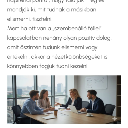
napirendi pontot, hogy találják meg és
mondják ki, mit tudnak a másikban
elismerni, tisztelni.
Mert ha ott van a „szembenálló féllel”
kapcsolatban néhány olyan pozitív dolog,
amit őszintén tudunk elismerni vagy
értékelni, akkor a nézetkülönbségeket is
könnyebben fogjuk tudni kezelni.