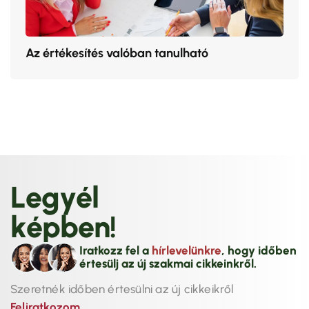
Az értékesítés valóban tanulható
L
e
g
y
é
l
k
é
p
b
e
n
!
Iratkozz fel a
hírlevelünkre
, hogy időben
értesülj az új szakmai cikkeinkről.
Szeretnék időben értesülni az új cikkeikről
Feliratkozom