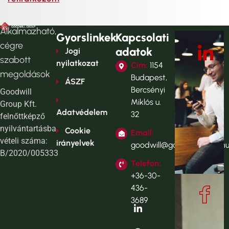
Alkalmazható,
Gyorslinkek
Kapcsolati
cégre
adatok
Jogi
szabott
nyilatkozat
Cím:
1154
megoldások
Budapest,
ÁSZF
Bercsényi
Goodwill
Miklós u.
Group Kft.
Adatvédelem
32
felnőttképző
nyilvántartásba
Cookie
Email:
vételi száma:
irányelvek
goodwill@goodwillgroup.h
B/2020/005333
Telefon:
+36-30-
436-
3689