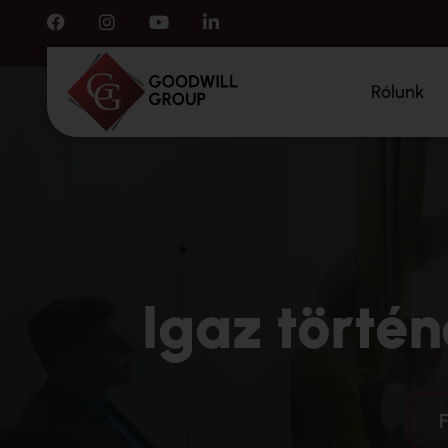
Rólunk
Igaz törté