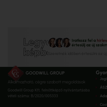
L
e
g
y
é
l
Iratkozz fel a
hírle
értesülj az új szakm
k
é
p
b
e
n
!
Szeretnék időben értesülni az új
Gyor
Jogi
Alkalmazható, cégre szabott megoldások
ÁSZ
Goodwill Group Kft. felnőttképző nyilvántartásba
vételi száma: B/2020/005333
Ada
Cook