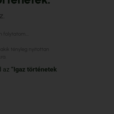
z.
m folytatom….
kik tényleg nyitottan
ra.
od az
“Igaz történetek