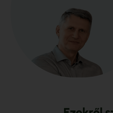
E
z
e
k
r
ő
l
s