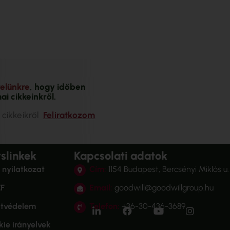
velünkre
, hogy időben
ai cikkeinkről.
 cikkeikről
Feliratkozom
slinkek
Kapcsolati adatok
 nyilatkozat
Cím:
1154 Budapest, Bercsényi Miklós u.
F
Email:
goodwill@goodwillgroup.hu
tvédelem
Telefon:
+36-30-436-3689
ie irányelvek