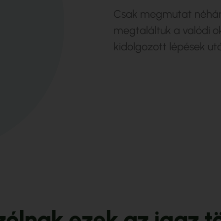
Csak megmutat néhány
megtaláltuk a valódi o
kidolgozott lépések ut
z
ó
l
n
a
k
e
z
e
k
a
z
i
g
a
z
t