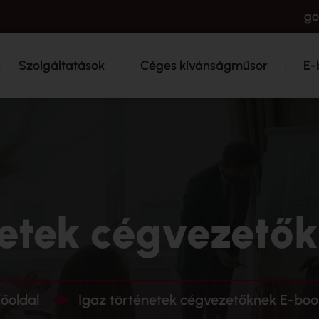
go
Szolgáltatások
Céges kívánságműsor
E-
netek cégvezető
Főoldal
Igaz történetek cégvezetőknek E-boo