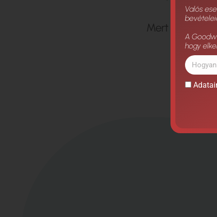
Valós es
bevételei
M
e
r
t
s
z
i
n
t
e
m
i
n
A Goodwil
hogy elke
Adatai