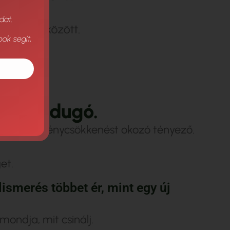
dat.
o
t
a
k
ü
l
l
ő
k
k
ö
z
ö
t
t
.
ook segít,
s
.
E
g
y
d
u
g
ó
.
ulást, eredménycsökkenést okozó tényező.
et.
lismerés többet ér, mint egy új
ndja, mit csinálj.