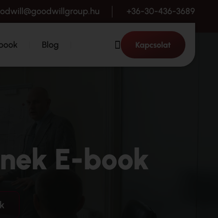
odwill@goodwillgroup.hu
+36-30-436-3689
book
Blog
Kapcsolat
knek E-book
k