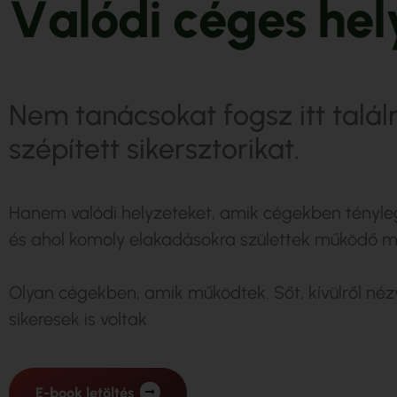
V
a
l
ó
d
i
c
é
g
e
s
h
e
l
Nem tanácsokat fogsz itt talál
szépített sikersztorikat.
Hanem valódi helyzeteket, amik cégekben tényl
és ahol komoly elakadásokra születtek működő 
Olyan cégekben, amik működtek. Sőt, kívülről né
sikeresek is voltak
E-book letöltés