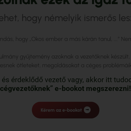
ehet, hogy némelyik ismerős les
dás, hogy „Okos ember a más kárán tanul, ….” Ne
ulmány gyűjtemény azoknak a vezetőknek készült, a
resnek ötleteket, megoldásokat a céges problémáik
tt és érdeklődő vezető vagy, akkor itt tud
cégvezetőknek” e-bookot megszerezni!
Kérem az e-bookot