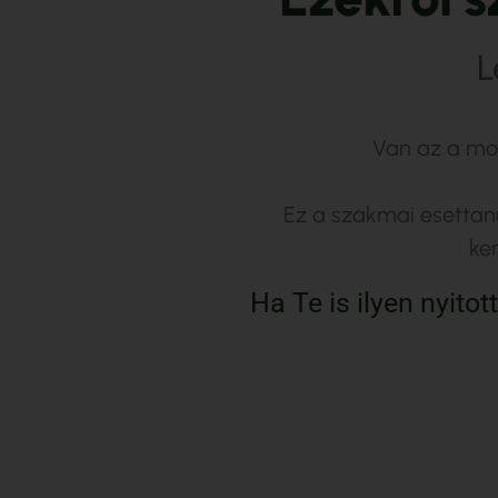
L
Van az a mon
Ez a szakmai esettan
ke
Ha Te is ilyen nyito