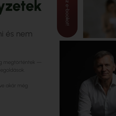
Kérem az e-bookot!
y
z
e
t
e
k
ni és nem
eg megtörténtek —
megoldások.
zve akár még