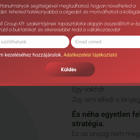
a
l
a
t
t
.
ettanulmányok segítségével megtudhatod, hogyan növelheted a
det, teheted hatékonyabbá a cégedet, és motiválhatod a kollégái
d
e
n
v
á
l
l
a
l
k
o
z
á
s
b
a
n
v
a
n
v
a
l
a
m
i
,
a
m
i
o
l
y
a
n
,
m
i
n
t
b
l Group Kft. szakértőjének tapasztalatai alapján összeállított e-b
rüld a buktatókat, és sikeresebbé tedd a vállalkozásodat
m kezeléséhez hozzájárulok.
Adatkezelési tájékoztató
E
g
y
e
l
a
k
a
d
á
Küldés
Egy túlterhelést, lass
Egy vakfolt.
Zaj, ami elfedi a lényeg
És néha egyetlen fe
stratégia.
Ez az anyag nem megmo