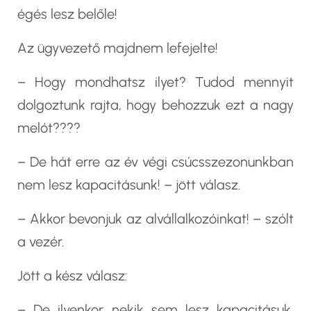
égés lesz belőle!
Az ügyvezető majdnem lefejelte!
– Hogy mondhatsz ilyet? Tudod mennyit
dolgoztunk rajta, hogy behozzuk ezt a nagy
melót????
– De hát erre az év végi csúcsszezonunkban
nem lesz kapacitásunk! – jött válasz.
– Akkor bevonjuk az alvállalkozóinkat! – szólt
a vezér.
Jött a kész válasz:
– De ilyenkor nekik sem lesz kapacitásuk,