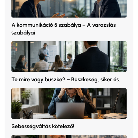
A kommunikáció 5 szabálya – A varázslás
szabályai
Te mire vagy büszke? – Büszkeség, siker és.
Sebességváltás kötelező!