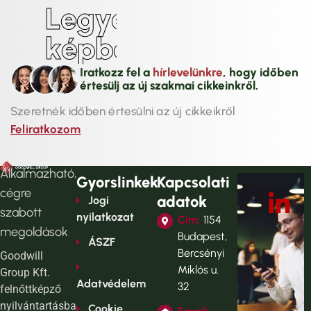
L
e
g
y
é
l
k
é
p
b
e
n
!
Iratkozz fel a
hírlevelünkre
, hogy időben
értesülj az új szakmai cikkeinkről.
Szeretnék időben értesülni az új cikkeikről
Feliratkozom
Alkalmazható,
Gyorslinkek
Kapcsolati
cégre
adatok
Jogi
szabott
nyilatkozat
Cím:
1154
megoldások
Budapest,
ÁSZF
Bercsényi
Goodwill
Miklós u.
Group Kft.
Adatvédelem
32
felnőttképző
nyilvántartásba
Cookie