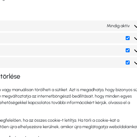
Mindig aktív
 törlése
vagy manuálisan törölheti a sütiket. Azt is megadhatja, hogy bizonyos sü
y megváltoztatja az internetböngésző beállításait, hogy minden egyes
ehetőségekkel kapcsolatos további információkért kérjük, olvassa el a
elelően, ha az összes cookie-t letiltja. Ha törli a cookie-kat a
ően újra elhelyezésre kerülnek, amikor újra meglátogatja weboldalainkat