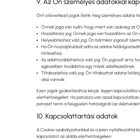
9. Az Ön személyes adatokkal kapc
Önt a következő jogok illetik meg személyes adatai t
Önnek joga van tudni, hogy miért van szükség az Ön
Hozzáférési jog: Önnek joga van hozzáférni az Ön 
Helyesbítéshez való jog: Ön bármikor jogosult szem
Ha Ön hozzájárulását adta az adatai feldolgozásá
törléséhez.
Az adattovábbításhoz való jog: Ön jogosult arra, ho
egészében továbbítsa egy másik adatkezelőnek.
Tiltakozáshoz való jog: Ön tiltakozhat adatai feldo
okai vannak.
Ezen jogok gyakorlásához kérjük, lépjen kapcsolatba ve
elérhetőségeket. Ha panasza van azzal kapcsolatban, 
panaszt tenni a felügyeleti hatóságnál (az Adatvédelm
10. Kapcsolattartási adatok
A Cookie-szabályzatunkkal és a jelen nyilatkozattal k
kapcsolatot az alábbi elérhetőségeken: