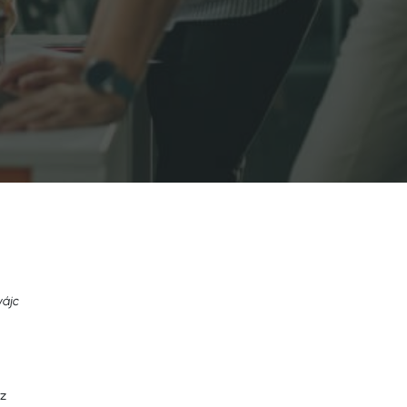
vájc
az