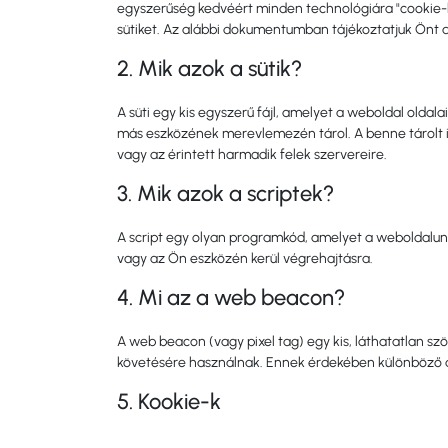
egyszerűség kedvéért minden technológiára "cookie-ké
sütiket. Az alábbi dokumentumban tájékoztatjuk Önt 
2. Mik azok a sütik?
A süti egy kis egyszerű fájl, amelyet a weboldal old
más eszközének merevlemezén tárol. A benne tárolt i
vagy az érintett harmadik felek szervereire.
3. Mik azok a scriptek?
A script egy olyan programkód, amelyet a weboldalun
vagy az Ön eszközén kerül végrehajtásra.
4. Mi az a web beacon?
A web beacon (vagy pixel tag) egy kis, láthatatlan
követésére használnak. Ennek érdekében különböző a
5. Kookie-k