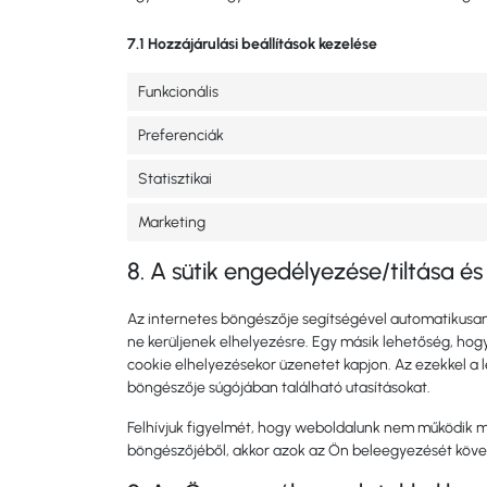
7.1 Hozzájárulási beállítások kezelése
Funkcionális
Preferenciák
Statisztikai
Marketing
8. A sütik engedélyezése/tiltása és
Az internetes böngészője segítségével automatikusan 
ne kerüljenek elhelyezésre. Egy másik lehetőség, hog
cookie elhelyezésekor üzenetet kapjon. Az ezekkel a l
böngészője súgójában található utasításokat.
Felhívjuk figyelmét, hogy weboldalunk nem működik megf
böngészőjéből, akkor azok az Ön beleegyezését követ