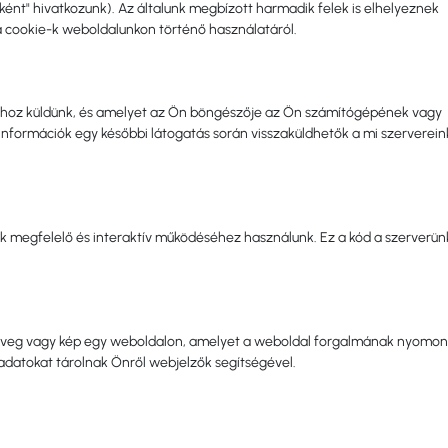
nt" hivatkozunk). Az általunk megbízott harmadik felek is elhelyeznek
a cookie-k weboldalunkon történő használatáról.
alaihoz küldünk, és amelyet az Ön böngészője az Ön számítógépének vagy
nformációk egy későbbi látogatás során visszaküldhetők a mi szerverein
k megfelelő és interaktív működéséhez használunk. Ez a kód a szerverü
 szöveg vagy kép egy weboldalon, amelyet a weboldal forgalmának nyomon
datokat tárolnak Önről webjelzők segítségével.