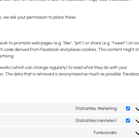
, we ask your permission to place these.
k to promote web pages (e.g. “like”, “pin”) or share (e.g. “tweet”) on so
th code derived from Facebook and places cookies. This content might s
rtising.
tworks (which can change regularly) to read what they do with your
s. The data that is retrieved is anonymized as much as possible. Faceboo
Statisztika, Marketing
Statisztika (névtelen)
Funkcionális