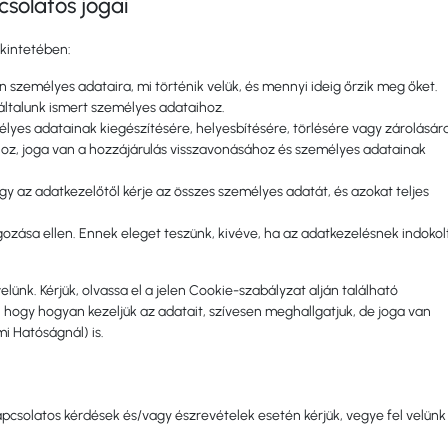
solatos jogai
ekintetében:
 személyes adataira, mi történik velük, és mennyi ideig őrzik meg őket.
általunk ismert személyes adataihoz.
élyes adatainak kiegészítésére, helyesbítésére, törlésére vagy zárolására
hoz, joga van a hozzájárulás visszavonásához és személyes adatainak
gy az adatkezelőtől kérje az összes személyes adatát, és azokat teljes
lgozása ellen. Ennek eleget teszünk, kivéve, ha az adatkezelésnek indokol
lünk. Kérjük, olvassa el a jelen Cookie-szabályzat alján található
hogy hogyan kezeljük az adatait, szívesen meghallgatjuk, de joga van
i Hatóságnál) is.
apcsolatos kérdések és/vagy észrevételek esetén kérjük, vegye fel velünk