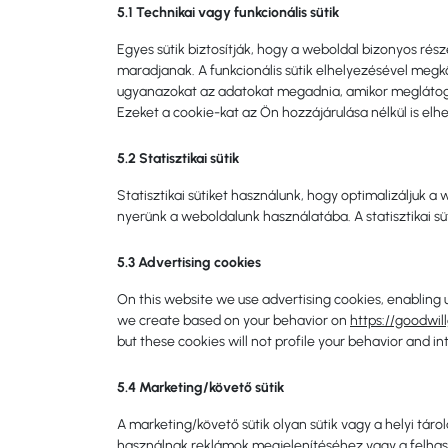
5.1 Technikai vagy funkcionális sütik
Egyes sütik biztosítják, hogy a weboldal bizonyos rés
maradjanak. A funkcionális sütik elhelyezésével megk
ugyanazokat az adatokat megadnia, amikor meglátogat
Ezeket a cookie-kat az Ön hozzájárulása nélkül is elhe
5.2 Statisztikai sütik
Statisztikai sütiket használunk, hogy optimalizáljuk a 
nyerünk a weboldalunk használatába. A statisztikai s
5.3 Advertising cookies
On this website we use advertising cookies, enabling u
we create based on your behavior on
https://goodwil
but these cookies will not profile your behavior and in
5.4 Marketing/követő sütik
A marketing/követő sütik olyan sütik vagy a helyi tár
használnak reklámok megjelenítéséhez vagy a felha