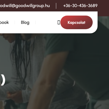
odwill@goodwillgroup.hu
+36-30-436-3689
book
Blog
Kapcsolat
)