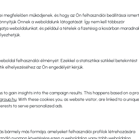
zei megfelelően működjenek, és hogy az Ön felhasználói beállításai ismer
önnyítjük Önnek a weboldalunk látogatását. Így nem kell többször
ja weboldalunkat, és például a tételek a fizetésig a kosárban maradna
lyezhetjük.
weboldal felhasználói élményét. Ezekkel a statisztikai sütikkel betekintést
ütik elhelyezéséhez az Ön engedélyét kérjük.
s to gain insights into the campaign results. This happens based on a pro
lgroup.hu
. With these cookies you, as website visitor, are linked to a unique
terests to serve personalized ads.
olás bármely más formája, amelyeket felhasználói profilok létrehozására
sználó nyomon követésére ezen a weboldalon vagy több weboldalon