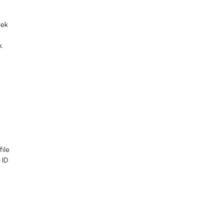
tek
k.
file
 ID