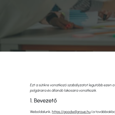
Ezt a sütikre vonatkozó szabályzatot legutóbb ezen a 
polgáraira és állandó lakosaira vonatkozik.
1. Bevezető
Weboldalunk,
https://goodwillgroup.hu
(a továbbiakba