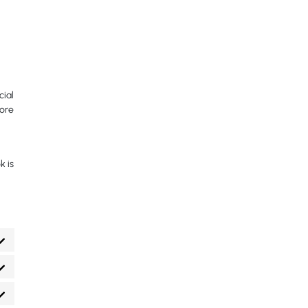
cial
tore
k is