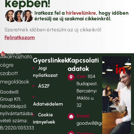
k
é
p
b
e
n
!
Iratkozz fel a
hírlevelünkre
, hogy időben
értesülj az új szakmai cikkeinkről.
Szeretnék időben értesülni az új cikkeikről
Feliratkozom
Alkalmazható,
Gyorslinkek
Kapcsolati
cégre
adatok
Jogi
szabott
nyilatkozat
Cím:
1154
megoldások
Budapest,
ÁSZF
Bercsényi
Goodwill
Miklós u.
Group Kft.
Adatvédelem
32
felnőttképző
nyilvántartásba
Cookie
Email:
vételi száma:
irányelvek
goodwill@goodwillgroup.h
B/2020/005333
Telefon: