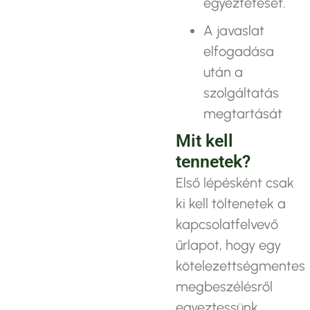
egyeztetését.
A javaslat
elfogadása
után a
szolgáltatás
megtartását
Mit kell
tennetek?
Első lépésként csak
ki kell töltenetek a
kapcsolatfelvevő
űrlapot, hogy egy
kötelezettségmentes
megbeszélésről
egyeztessünk.