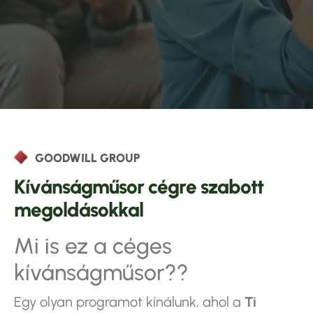
GOODWILL GROUP
K
í
v
á
n
s
á
g
m
ű
s
o
r
c
é
g
r
e
s
z
a
b
o
t
t
m
e
g
o
l
d
á
s
o
k
k
a
l
Mi is ez a céges
kívánságműsor??
Egy olyan programot kínálunk, ahol a
Ti