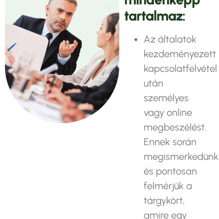
t
a
r
t
a
l
m
a
z
:
Az általatok
kezdeményezett
kapcsolatfelvétel
után
személyes
vagy online
megbeszélést.
Ennek során
megismerkedünk
és pontosan
felmérjük a
tárgykört,
amire egy