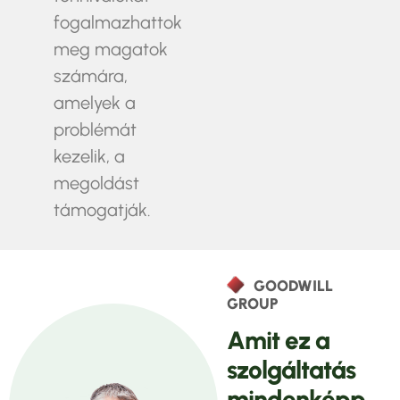
fogalmazhattok
meg magatok
számára,
amelyek a
problémát
kezelik, a
megoldást
támogatják.
GOODWILL
GROUP
A
m
i
t
e
z
a
s
z
o
l
g
á
l
t
a
t
á
s
m
i
n
d
e
n
k
é
p
p