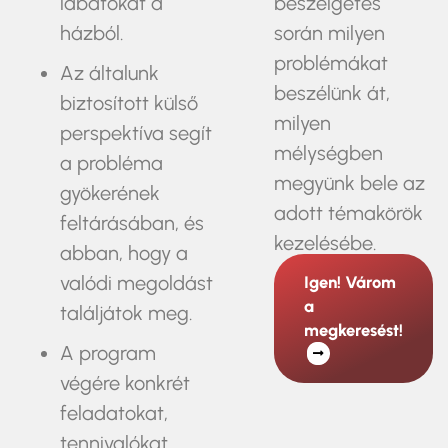
lábatokat a
beszélgetés
házból.
során milyen
problémákat
Az általunk
beszélünk át,
biztosított külső
milyen
perspektíva segít
mélységben
a probléma
megyünk bele az
gyökerének
adott témakörök
feltárásában, és
kezelésébe.
abban, hogy a
valódi megoldást
Igen! Várom
a
találjátok meg.
megkeresést!
A program
végére konkrét
feladatokat,
tennivalókat