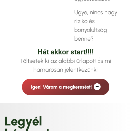
Ugye, nincs nagy
rizikó és
bonyolultság
benne?
Hát akkor start!!!!
Töltsétek ki az alábbi űrlapot! És mi
hamarosan jelentkezünk!
Igen! Várom a megkeresést!
L
e
g
y
é
l