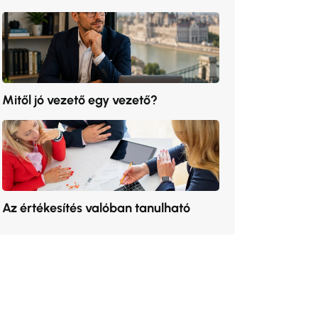
Mitől jó vezető egy vezető?
Az értékesítés valóban tanulható