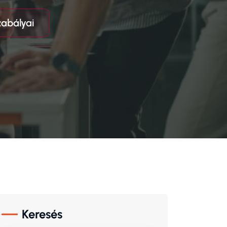
zabályai
Keresés