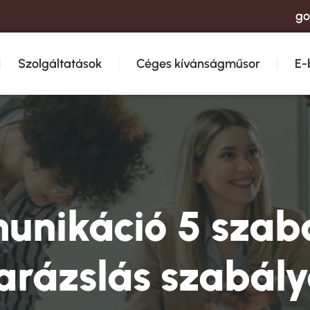
go
Szolgáltatások
Céges kívánságműsor
E-
nikáció 5 szab
arázslás szabály