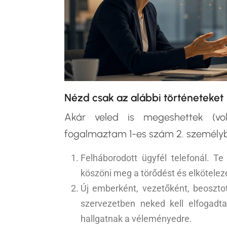
Nézd csak az alábbi történeteket
Akár veled is megeshettek (vo
fogalmaztam 1-es szám 2. személy
Felháborodott ügyfél telefonál. T
köszöni meg a törődést és elkötelez
Új emberként, vezetőként, beoszto
szervezetben neked kell elfogadt
hallgatnak a véleményedre.