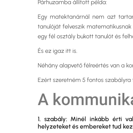
Párhuzamba állított példa:
Egy matektanárnál nem azt tarta
tanulóját felveszik matematikusnak 
egy fél osztály bukott tanulót és felh
És ez igaz itt is.
Néhány alapvető félreértés van a k
Ezért szeretném 5 fontos szabályra 
A kommuniká
1. szabály: Minél inkább érti 
helyzeteket és embereket tud kez