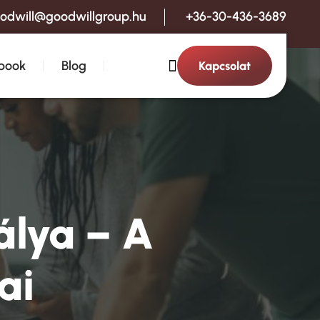
odwill@goodwillgroup.hu
+36-30-436-3689
book
Blog
Kapcsolat
álya – A
ai