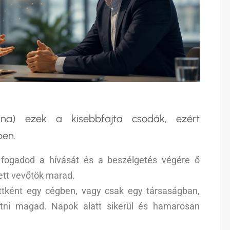
lna) ezek a kisebbfajta csodák, ezért
ben.
e fogadod a hívását és a beszélgetés végére ő
ett vevőtök marad.
ttként egy cégben, vagy csak egy társaságban,
atni magad. Napok alatt sikerül és hamarosan