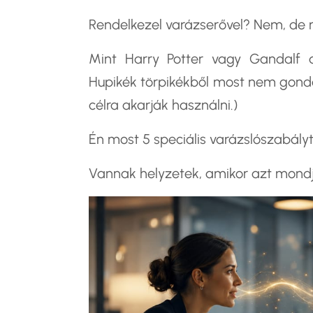
Rendelkezel varázserővel? Nem, de n
Mint Harry Potter vagy Gandalf 
Hupikék törpikékből most nem gondo
célra akarják használni.)
Én most 5 speciális varázslószabály
Vannak helyzetek, amikor azt mondj