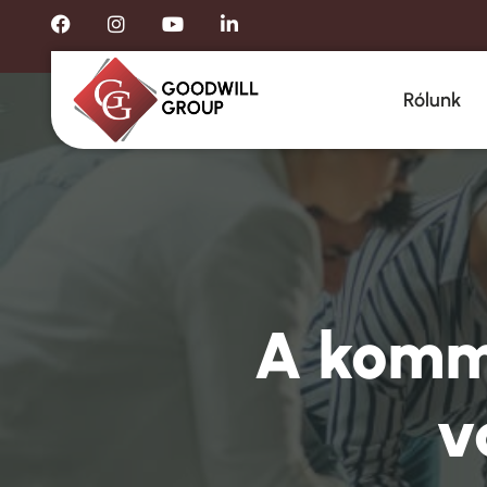
Rólunk
A kommu
v