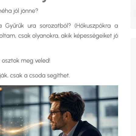
éha jól jönne?
a Gyűrűk ura sorozatból? (Hókuszpókra a
ltam, csak olyanokra, akik képességeiket jó
t osztok meg veled!
ák, csak a csoda segíthet.