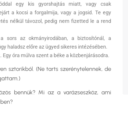
óddal egy kis gyorshajtás miatt, vagy csak
lejárt a kocsi a forgalmija, vagy a jogsid. Te egy
tés nélkül távozol, pedig nem fizetted le a rend
a sors az okmányirodában, a biztosítónál, a
úgy haladsz előre az ügyed sikeres intézésében.
 Egy óra múlva szent a béke a közbenjárásodra.
en sztorikból. (Ne tarts szerénytelennek, de
gattam.)
közös bennük? Mi az a varázseszköz, ami
tben?