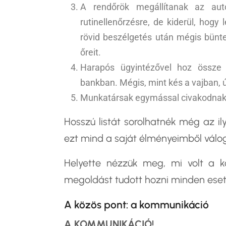
A rendőrök megállítanak az aut
rutinellenőrzésre, de kiderül, hogy 
rövid beszélgetés után mégis bünte
őreit.
Harapós ügyintézővel hoz össze 
bankban. Mégis, mint kés a vajban, 
Munkatársak egymással civakodnak.
Hosszú listát sorolhatnék még az ily
ezt mind a saját élményeimből válo
Helyette nézzük meg, mi volt a 
megoldást tudott hozni minden ese
A közös pont: a kommunikáció
A KOMMUNIKÁCIÓ!