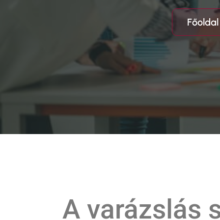
Főolda
A varázslás 