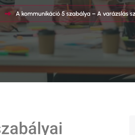
l
A kommunikáció 5 szabálya – A varázslás s
szabályai