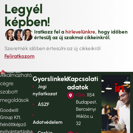
L
e
g
y
é
l
k
é
p
b
e
n
!
Iratkozz fel a
hírlevelünkre
, hogy időben
értesülj az új szakmai cikkeinkről.
Szeretnék időben értesülni az új cikkeikről
Feliratkozom
Alkalmazható,
Gyorslinkek
Kapcsolati
cégre
adatok
Jogi
szabott
nyilatkozat
Cím:
1154
megoldások
Budapest,
ÁSZF
Bercsényi
Goodwill
Miklós u.
Group Kft.
Adatvédelem
32
felnőttképző
nyilvántartásba
Cookie