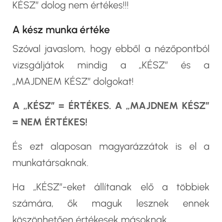
KÉSZ” dolog nem értékes!!!
A kész munka értéke
Szóval javaslom, hogy ebből a nézőpontból
vizsgáljátok mindig a „KÉSZ” és a
„MAJDNEM KÉSZ” dolgokat!
A „KÉSZ” = ÉRTÉKES. A „MAJDNEM KÉSZ”
= NEM ÉRTÉKES!
És ezt alaposan magyarázzátok is el a
munkatársaknak.
Ha „KÉSZ”-eket állítanak elő a többiek
számára, ők maguk lesznek ennek
köszönhetően értékesek másoknak.