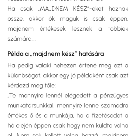
Ha csak „MAJDNEM KÉSZ”-eket hoznak
össze, akkor ők maguk is csak éppen,
majdnem értékesek lesznek a többiek
számára….
Példa a „majdnem kész” hatására
Ha pedig valaki nehezen értené meg ezt a
különbséget, akkor egy jó példaként csak azt
kérdezd meg tőle:
„Te mennyire lennél elégedett a pénzügyes
munkatársunkkal, mennyire lenne számodra
értékes ő és a munkája, ha a fizetésedet a
hó elején éppen csak hogy nem küldte volna
el. Nem sok kellett volna hozzá, majdnem