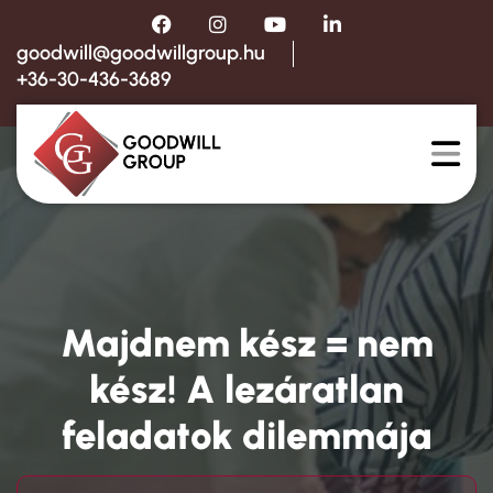
goodwill@goodwillgroup.hu
+36-30-436-3689
Majdnem kész = nem
kész! A lezáratlan
feladatok dilemmája