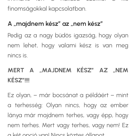
finomságokkal kapcsolatban.
A „majdnem kész” az „nem kész”
Pedig az a nagy büdös igazság, hogy olyan
nem lehet, hogy valami kész is van meg
nincs is.
MERT A „MAJDNEM KÉSZ” AZ „NEM
KÉSZ”!!!!
Ez olyan, – már bocsánat a példáért – mint
a terhesség: Olyan nincs, hogy az ember
lánya már majdnem terhes, vagy épp, hogy
nem terhes. Mert vagy terhes, vagy nem! Ez
a két opció van! Nincs köztes állapot.