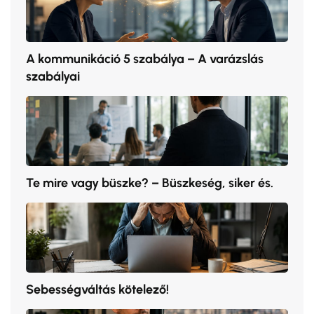
A kommunikáció 5 szabálya – A varázslás
szabályai
Te mire vagy büszke? – Büszkeség, siker és.
Sebességváltás kötelező!