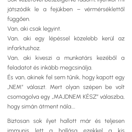
játszódik le a fejükben – vérmérséklettől
függően.
Van, aki csak legyint.
Van, aki egy lépéssel közelebb kerül az
infarktushoz.
Van, aki kiveszi a munkatárs kezéből a
feladatot és inkább megcsinálja.
És van, akinek fel sem tűnik, hogy kapott egy
„NEM” választ. Mert olyan szépen be volt
csomagolva egy „MAJDNEM KÉSZ” válaszba,
hogy simán átment nála….
Biztosan sok ilyet hallott már és teljesen
immunis lett a hallása ezekkel a kis