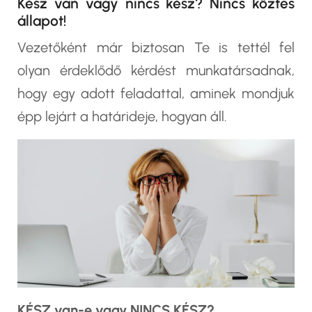
Kész van vagy nincs kész? Nincs köztes
állapot!
Vezetőként már biztosan Te is tettél fel
olyan érdeklődő kérdést munkatársadnak,
hogy egy adott feladattal, aminek mondjuk
épp lejárt a határideje, hogyan áll.
KÉSZ van-e vagy NINCS KÉSZ?