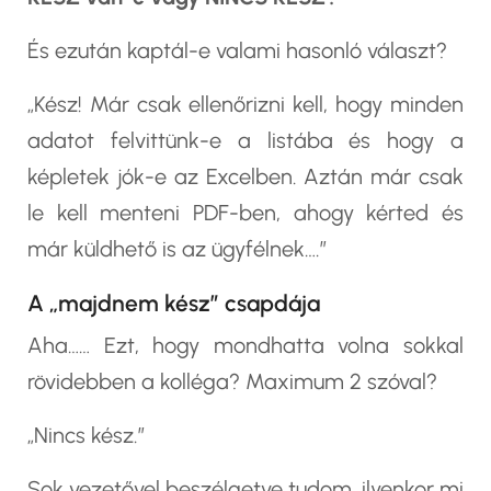
És ezután kaptál-e valami hasonló választ?
„Kész! Már csak ellenőrizni kell, hogy minden
adatot felvittünk-e a listába és hogy a
képletek jók-e az Excelben. Aztán már csak
le kell menteni PDF-ben, ahogy kérted és
már küldhető is az ügyfélnek….”
A „majdnem kész” csapdája
Aha…… Ezt, hogy mondhatta volna sokkal
rövidebben a kolléga? Maximum 2 szóval?
„Nincs kész.”
Sok vezetővel beszélgetve tudom, ilyenkor mi