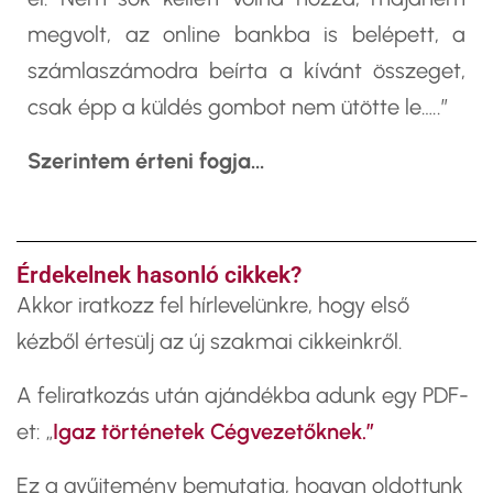
megvolt, az online bankba is belépett, a
számlaszámodra beírta a kívánt összeget,
csak épp a küldés gombot nem ütötte le…..”
Szerintem érteni fogja…
Érdekelnek hasonló cikkek?
​Akkor iratkozz fel hírlevelünkre, hogy első
kézből értesülj az új szakmai cikkeinkről.
A feliratkozás után ajándékba adunk egy PDF-
et: „
Igaz történetek Cégvezetőknek.”
Ez a gyűjtemény bemutatja, hogyan oldottunk