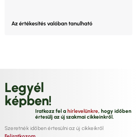
Az értékesítés valóban tanulható
L
e
g
y
é
l
k
é
p
b
e
n
!
Iratkozz fel a
hírlevelünkre
, hogy időben
értesülj az új szakmai cikkeinkről.
Szeretnék időben értesülni az új cikkeikről
Feliratkozom