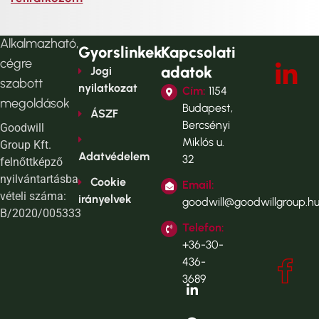
Alkalmazható,
Gyorslinkek
Kapcsolati
cégre
adatok
Jogi
szabott
nyilatkozat
Cím:
1154
megoldások
Budapest,
ÁSZF
Bercsényi
Goodwill
Miklós u.
Group Kft.
Adatvédelem
32
felnőttképző
nyilvántartásba
Cookie
Email:
vételi száma:
irányelvek
goodwill@goodwillgroup.h
B/2020/005333
Telefon:
+36-30-
436-
3689