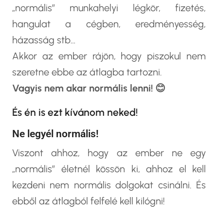
„normális” munkahelyi légkör, fizetés,
hangulat a cégben, eredményesség,
házasság stb…
Akkor az ember rájön, hogy piszokul nem
szeretne ebbe az átlagba tartozni.
Vagyis nem akar normális lenni! 😊
És én is ezt kívánom neked!
Ne legyél normális!
Viszont ahhoz, hogy az ember ne egy
„normális” életnél kössön ki, ahhoz el kell
kezdeni nem normális dolgokat csinálni. És
ebből az átlagból felfelé kell kilógni!