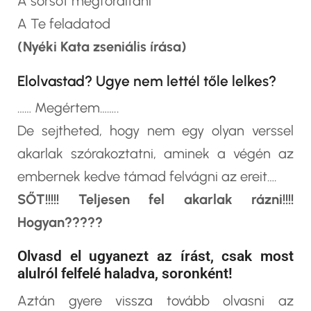
A sorsot megfordítani
A Te feladatod
(Nyéki Kata zseniális írása)
Elolvastad? Ugye nem lettél tőle lelkes?
…… Megértem……..
De sejtheted, hogy nem egy olyan verssel
akarlak szórakoztatni, aminek a végén az
embernek kedve támad felvágni az ereit….
SŐT!!!!! Teljesen fel akarlak rázni!!!!
Hogyan?????
Olvasd el ugyanezt az írást, csak most
alulról felfelé haladva, soronként!
Aztán gyere vissza tovább olvasni az