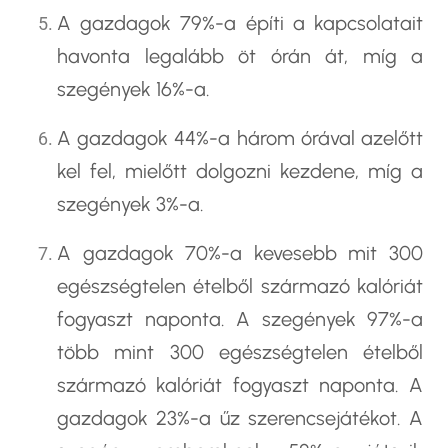
A gazdagok 79%-a építi a kapcsolatait
havonta legalább öt órán át, míg a
szegények 16%-a.
A gazdagok 44%-a három órával azelőtt
kel fel, mielőtt dolgozni kezdene, míg a
szegények 3%-a.
A gazdagok 70%-a kevesebb mit 300
egészségtelen ételből származó kalóriát
fogyaszt naponta. A szegények 97%-a
több mint 300 egészségtelen ételből
származó kalóriát fogyaszt naponta. A
gazdagok 23%-a űz szerencsejátékot. A