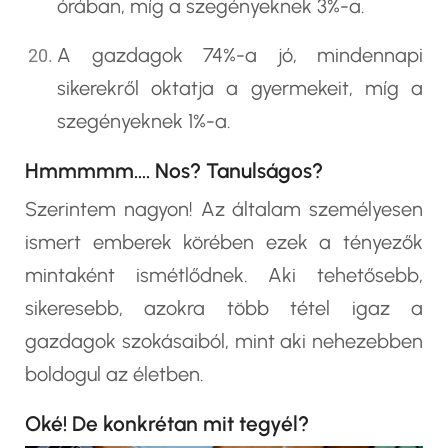
órában, míg a szegényeknek 3%-a.
A gazdagok 74%-a jó, mindennapi
sikerekről oktatja a gyermekeit, míg a
szegényeknek 1%-a.
Hmmmmm…. Nos? Tanulságos?
Szerintem nagyon! Az általam személyesen
ismert emberek körében ezek a tényezők
mintaként ismétlődnek. Aki tehetősebb,
sikeresebb, azokra több tétel igaz a
gazdagok szokásaiból, mint aki nehezebben
boldogul az életben.
Oké! De konkrétan mit tegyél?