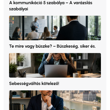
A kommunikáció 5 szabálya – A varázslás
szabályai
Te mire vagy büszke? – Büszkeség, siker és.
Sebességváltás kötelező!