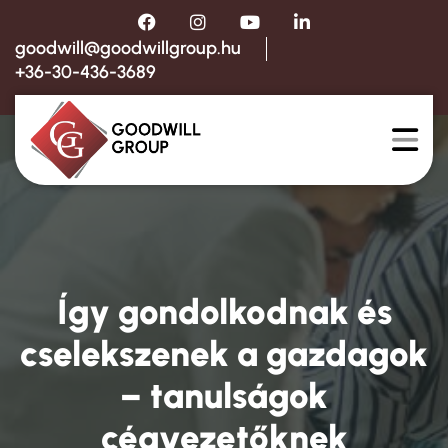
goodwill@goodwillgroup.hu
+36-30-436-3689
Így gondolkodnak és
cselekszenek a gazdagok
– tanulságok
cégvezetőknek