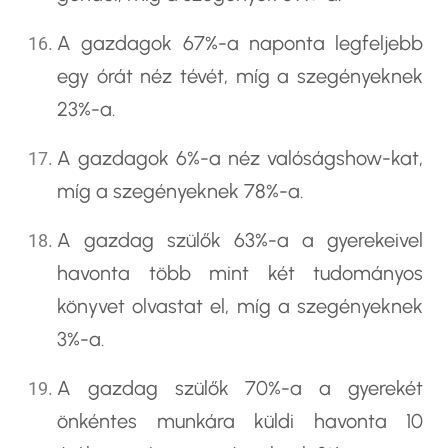
A gazdagok 67%-a naponta legfeljebb
egy órát néz tévét, míg a szegényeknek
23%-a.
A gazdagok 6%-a néz valóságshow-kat,
míg a szegényeknek 78%-a.
A gazdag szülők 63%-a a gyerekeivel
havonta több mint két tudományos
könyvet olvastat el, míg a szegényeknek
3%-a.
A gazdag szülők 70%-a a gyerekét
önkéntes munkára küldi havonta 10