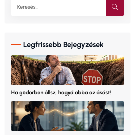
Legfrissebb Bejegyzések
Ha gödörben állsz, hagyd abba az ásást!