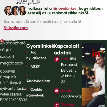
k
é
p
b
e
n
!
Iratkozz fel a
hírlevelünkre
, hogy időben
értesülj az új szakmai cikkeinkről.
Szeretnék időben értesülni az új cikkeikről
Feliratkozom
Alkalmazható,
Gyorslinkek
Kapcsolati
cégre
adatok
Jogi
szabott
nyilatkozat
Cím:
1154
megoldások
Budapest,
ÁSZF
Bercsényi
Goodwill
Miklós u.
Group Kft.
Adatvédelem
32
felnőttképző
nyilvántartásba
Cookie
Email:
vételi száma:
irányelvek
goodwill@goodwillgroup.h
B/2020/005333
Telefon: