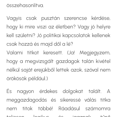
összehasonlítva.
Vagyis csak pusztán szerencse kérdése,
hogy ki mire viszi az életben? Vagy jó helyre
kell születni? Jó politikai kapcsolatok kellenek
csak hozzá és majd dől a lé?
Valami titkot keresett. (Ja! Megjegyzem,
hogy a megvizsgált gazdagok talán kivétel
nélkül saját erejükből lettek azok, szóval nem
örökösök például.)
És nagyon érdekes dolgokat talált. A
meggazdagodás és sikeressé válás titka
nem titok többé! Ráadásul számomra
teljesen logikus és igaznak tűnő