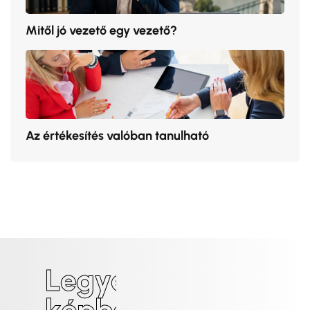
Mitől jó vezető egy vezető?
Az értékesítés valóban tanulható
L
e
g
y
é
l