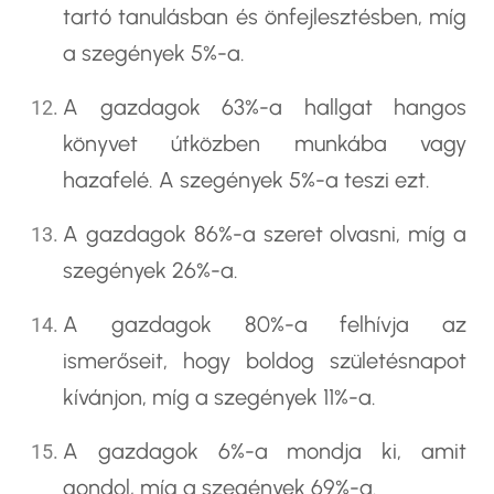
tartó tanulásban és önfejlesztésben, míg
a szegények 5%-a.
A gazdagok 63%-a hallgat hangos
könyvet útközben munkába vagy
hazafelé. A szegények 5%-a teszi ezt.
A gazdagok 86%-a szeret olvasni, míg a
szegények 26%-a.
A gazdagok 80%-a felhívja az
ismerőseit, hogy boldog születésnapot
kívánjon, míg a szegények 11%-a.
A gazdagok 6%-a mondja ki, amit
gondol, míg a szegények 69%-a.