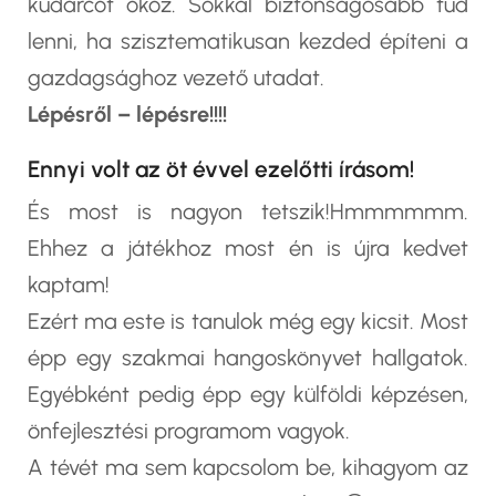
kudarcot okoz. Sokkal biztonságosabb tud
lenni, ha szisztematikusan kezded építeni a
gazdagsághoz vezető utadat.
Lépésről – lépésre!!!!
Ennyi volt az öt évvel ezelőtti írásom!
És most is nagyon tetszik!Hmmmmmm.
Ehhez a játékhoz most én is újra kedvet
kaptam!
Ezért ma este is tanulok még egy kicsit. Most
épp egy szakmai hangoskönyvet hallgatok.
Egyébként pedig épp egy külföldi képzésen,
önfejlesztési programom vagyok.
A tévét ma sem kapcsolom be, kihagyom az