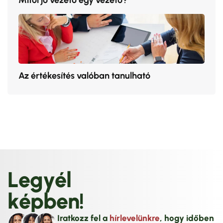
Az értékesítés valóban tanulható
L
e
g
y
é
l
k
é
p
b
e
n
!
Iratkozz fel a
hírlevelünkre
, hogy időben