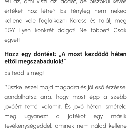
Mi az, ami viszi az idődet, de piszokul kevés
értéket hoz létre? És tényleg nem neked
kellene vele foglalkozni Keress és találj meg
EGY ilyen konkrét dolgot! Ne többet! Csak
egyet!
Hozz egy döntést: „A most kezdődő héten
ettől megszabadulok!”
És tedd is meg!
Büszke leszel majd magadra és jól eső érzéssel
gondolhatsz arra, hogy most épp a szebb
jövőért tettél valamit. És jövő héten ismételd
meg ugyanezt a játékot egy másik
tevékenységeddel, aminek nem nálad kellene