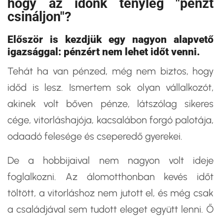
hogy az időnk tényleg "pénzt
csináljon"?
Először is kezdjük egy nagyon alapvető
igazsággal: pénzért nem lehet időt venni.
Tehát ha van pénzed, még nem biztos, hogy
időd is lesz. Ismertem sok olyan vállalkozót,
akinek volt bőven pénze, látszólag sikeres
cége, vitorláshajója, kacsalábon forgó palotája,
odaadó felesége és cseperedő gyerekei.
De a hobbijaival nem nagyon volt ideje
foglalkozni. Az álomotthonban kevés időt
töltött, a vitorláshoz nem jutott el, és még csak
a családjával sem tudott eleget együtt lenni. Ő