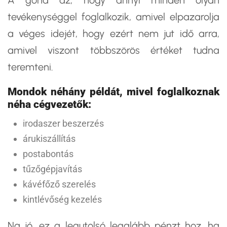
A gond az, hogy annyi minden olyan
tevékenységgel foglalkozik, amivel elpazarolja
a véges idejét, hogy ezért nem jut idő arra,
amivel viszont többszörös értéket tudna
teremteni.
Mondok néhány példát, mivel foglalkoznak
néha cégvezetők:
irodaszer beszerzés
árukiszállítás
postabontás
tűzőgépjavítás
kávéfőző szerelés
kintlévőség kezelés
Na jó, ez a legutolsó legalább pénzt hoz, ha