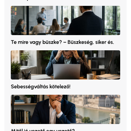
Te mire vagy büszke? – Büszkeség, siker és.
Sebességváltás kötelező!
Mitől jó vezető egy vezető?