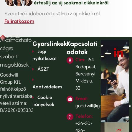
értesülj az új szakmai cikkeinkről.
Szeretnék időben értesülni az új cikkeikről
Feliratkozom
Alkalmazható,
Gyorslinkek
Kapcsolati
cégre
adatok
Jogi
szabott
nyilatkozat
Cím:
1154
megoldások
Budapest,
ÁSZF
Bercsényi
Goodwill
Miklós u.
Group Kft.
Adatvédelem
32
felnőttképző
nyilvántartásba
Cookie
Email:
vételi száma:
irányelvek
goodwill@goodwillgroup.h
B/2020/005333
Telefon:
+36-30-
436-