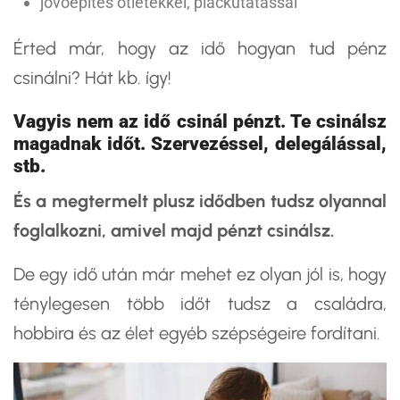
jövőépítés ötletekkel, piackutatással
Érted már, hogy az idő hogyan tud pénz
csinálni? Hát kb. így!
Vagyis nem az idő csinál pénzt. Te csinálsz
magadnak időt. Szervezéssel, delegálással,
stb.
És a megtermelt plusz idődben tudsz olyannal
foglalkozni, amivel majd pénzt csinálsz.
De egy idő után már mehet ez olyan jól is, hogy
ténylegesen több időt tudsz a családra,
hobbira és az élet egyéb szépségeire fordítani.