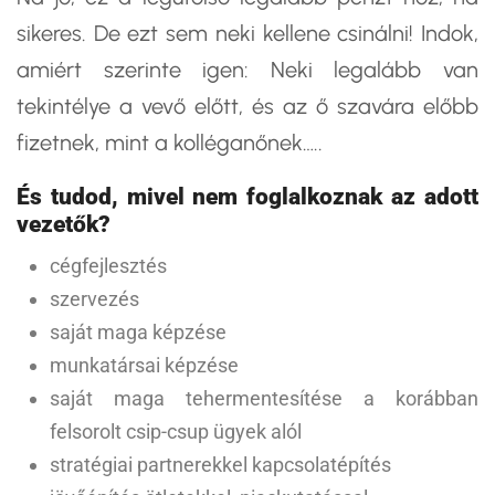
sikeres. De ezt sem neki kellene csinálni! Indok,
amiért szerinte igen: Neki legalább van
tekintélye a vevő előtt, és az ő szavára előbb
fizetnek, mint a kolléganőnek…..
És tudod, mivel nem foglalkoznak az adott
vezetők?
cégfejlesztés
szervezés
saját maga képzése
munkatársai képzése
saját maga tehermentesítése a korábban
felsorolt csip-csup ügyek alól
stratégiai partnerekkel kapcsolatépítés