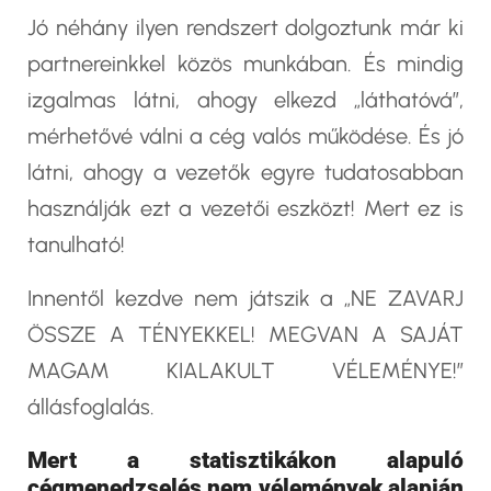
Jó néhány ilyen rendszert dolgoztunk már ki
partnereinkkel közös munkában. És mindig
izgalmas látni, ahogy elkezd „láthatóvá”,
mérhetővé válni a cég valós működése. És jó
látni, ahogy a vezetők egyre tudatosabban
használják ezt a vezetői eszközt! Mert ez is
tanulható!
Innentől kezdve nem játszik a „NE ZAVARJ
ÖSSZE A TÉNYEKKEL! MEGVAN A SAJÁT
MAGAM KIALAKULT VÉLEMÉNYE!”
állásfoglalás.
Mert a statisztikákon alapuló
cégmenedzselés nem vélemények alapján