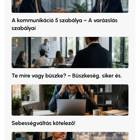
A kommunikáció 5 szabálya – A varázslás
szabályai
Te mire vagy büszke? – Büszkeség, siker és.
Sebességváltás kötelező!