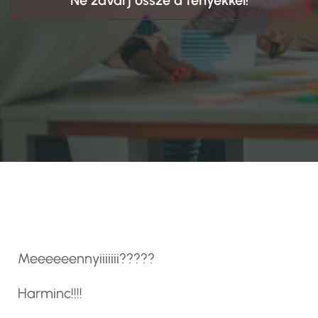
Ne zavarj össze a tényekkel!
Meeeeeennyiiiiiii?????
Harminc!!!!