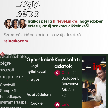
L
e
g
y
é
l
k
é
p
b
e
n
!
Iratkozz fel a
hírlevelünkre
, hogy időben
értesülj az új szakmai cikkeinkről.
Szeretnék időben értesülni az új cikkeikről
Feliratkozom
Alkalmazható,
Gyorslinkek
Kapcsolati
cégre
adatok
Jogi
szabott
nyilatkozat
Cím:
1154
megoldások
Budapest,
ÁSZF
Bercsényi
Goodwill
Miklós u.
Group Kft.
Adatvédelem
32
felnőttképző
nyilvántartásba
Cookie
Email: