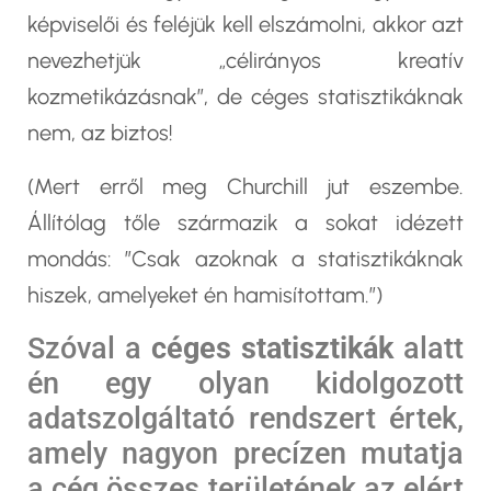
képviselői és feléjük kell elszámolni, akkor azt
nevezhetjük „célirányos kreatív
kozmetikázásnak”, de céges statisztikáknak
nem, az biztos!
(Mert erről meg Churchill jut eszembe.
Állítólag tőle származik a sokat idézett
mondás: ”Csak azoknak a statisztikáknak
hiszek, amelyeket én hamisítottam.”)
Szóval a
céges statisztikák
alatt
én egy olyan kidolgozott
adatszolgáltató rendszert értek,
amely nagyon precízen mutatja
a cég összes területének az elért