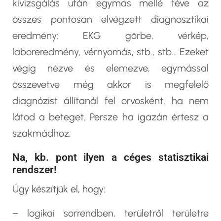
kivizsgálás után egymás mellé téve az
összes pontosan elvégzett diagnosztikai
eredmény: EKG görbe, vérkép,
laboreredmény, vérnyomás, stb., stb… Ezeket
végig nézve és elemezve, egymással
összevetve még akkor is megfelelő
diagnózist állítanál fel orvosként, ha nem
látod a beteget. Persze ha igazán értesz a
szakmádhoz.
Na, kb. pont ilyen a céges statisztikai
rendszer!
Úgy készítjük el, hogy:
– logikai sorrendben, területről területre