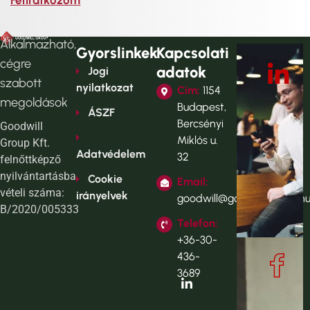
Alkalmazható,
Gyorslinkek
Kapcsolati
cégre
adatok
Jogi
szabott
nyilatkozat
Cím:
1154
megoldások
Budapest,
ÁSZF
Bercsényi
Goodwill
Miklós u.
Group Kft.
Adatvédelem
32
felnőttképző
nyilvántartásba
Cookie
Email:
vételi száma:
irányelvek
goodwill@goodwillgroup.h
B/2020/005333
Telefon:
+36-30-
436-
3689