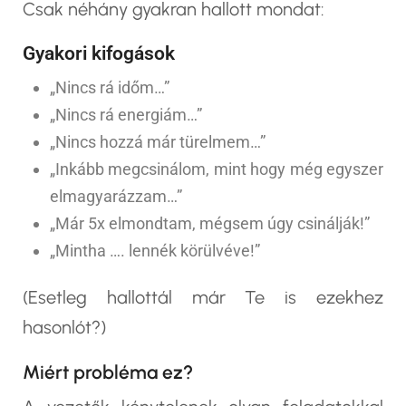
Csak néhány gyakran hallott mondat:
Gyakori kifogások
„Nincs rá időm…”
„Nincs rá energiám…”
„Nincs hozzá már türelmem…”
„Inkább megcsinálom, mint hogy még egyszer
elmagyarázzam…”
„Már 5x elmondtam, mégsem úgy csinálják!”
„Mintha …. lennék körülvéve!”
(Esetleg hallottál már Te is ezekhez
hasonlót?)
Miért probléma ez?