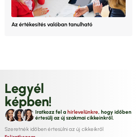
Az értékesítés valóban tanulható
L
e
g
y
é
l
k
é
p
b
e
n
!
Iratkozz fel a
hírlevelünkre
, hogy időben
értesülj az új szakmai cikkeinkről.
Szeretnék időben értesülni az új cikkeikről
Feliratkozom