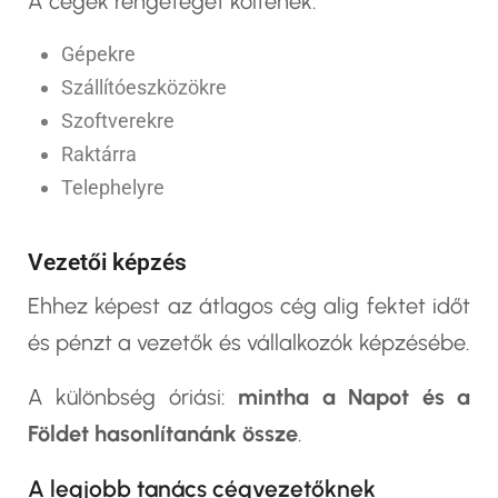
A cégek rengeteget költenek:
Gépekre
Szállítóeszközökre
Szoftverekre
Raktárra
Telephelyre
Vezetői képzés
Ehhez képest az átlagos cég alig fektet időt
és pénzt a vezetők és vállalkozók képzésébe.
A különbség óriási:
mintha a Napot és a
Földet hasonlítanánk össze
.
A legjobb tanács cégvezetőknek