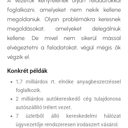
A vezetők kénytelenek olyan feladatokkal
foglalkozni, amelyeket nem nekik kellene
megoldaniuk. Olyan problémákra keresnek
megoldásokat, amelyeket delegálniuk
kellene. De mivel nem sikerül mással
elvégeztetni a feladatokat, végül mégis ők
végzik el.
Konkrét példák
1,7 milliárdos rt. elnöke anyagbeszerzéssel
foglalkozik.
2 milliárdos autókereskedő cég tulajdonosa
autószállító trélert vezet.
7 üzletből álló kereskedelmi hálózat
ügyvezetője rendszeresen irodaszert vásárol.