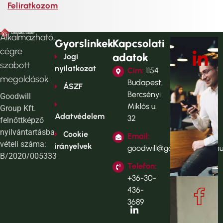
Feliratkozom
Alkalmazható,
Gyorslinkek
Kapcsolati
cégre
adatok
Jogi
szabott
nyilatkozat
Cím:
1154
megoldások
Budapest,
ÁSZF
Bercsényi
Goodwill
Miklós u.
Group Kft.
Adatvédelem
32
felnőttképző
nyilvántartásba
Cookie
Email:
vételi száma:
irányelvek
goodwill@goodwillgroup.h
B/2020/005333
Telefon:
+36-30-
436-
3689