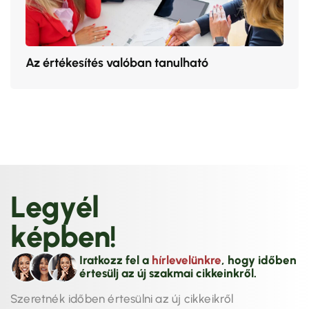
Az értékesítés valóban tanulható
L
e
g
y
é
l
k
é
p
b
e
n
!
Iratkozz fel a
hírlevelünkre
, hogy időben
értesülj az új szakmai cikkeinkről.
Szeretnék időben értesülni az új cikkeikről