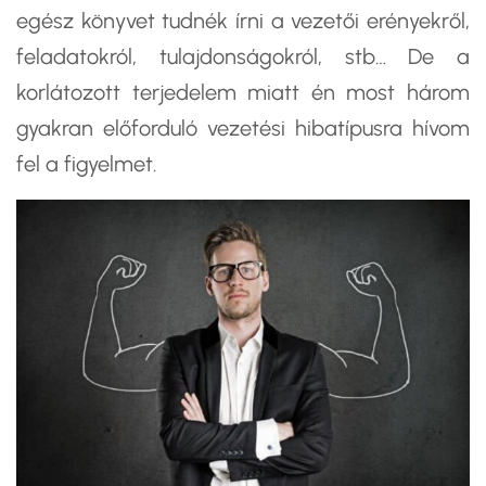
egész könyvet tudnék írni a vezetői erényekről,
feladatokról, tulajdonságokról, stb… De a
korlátozott terjedelem miatt én most három
gyakran előforduló vezetési hibatípusra hívom
fel a figyelmet.