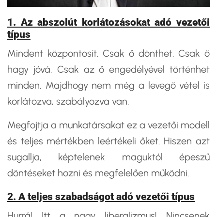
1. Az abszolút korlátozásokat adó vezetői
típus
Mindent központosít. Csak ő dönthet. Csak ő
hagy jóvá. Csak az ő engedélyével történhet
minden. Majdhogy nem még a levegő vétel is
korlátozva, szabályozva van.
Megfojtja a munkatársakat ez a vezetői modell
és teljes mértékben leértékeli őket. Hiszen azt
sugallja, képtelenek maguktól épeszű
döntéseket hozni és megfelelően működni.
2. A teljes szabadságot adó vezetői típus
Hurrá! Itt a nagy liberalizmus! Nincsenek