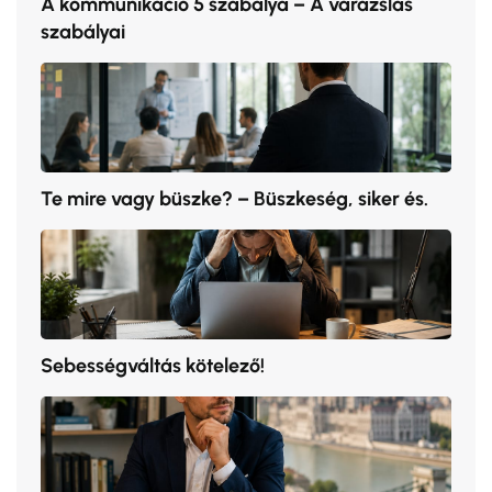
A kommunikáció 5 szabálya – A varázslás
szabályai
Te mire vagy büszke? – Büszkeség, siker és.
Sebességváltás kötelező!