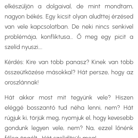
elkészüljön a dolgaival, de mint mondtam,
nagyon békés. Egy kicsit olyan aludttej érzésed
van vele kapcsolatban. De neki nincs senkivel
problémája, konfliktusa… Ő meg egy picit a
szelíd nyuszi….
Kérdés: Kire van több panasz? Kinek van több
összeütközése másokkal? Hát persze, hogy az
oroszlánnak!
Hát akkor most mit tegyünk vele? Hiszen
eléggé bosszantó tud néha lenni, nem? Hát
rúgjuk ki, törjük meg, nyomjuk el, hogy kevesebb
gondunk legyen vele, nem? Na, ezzel lőnénk