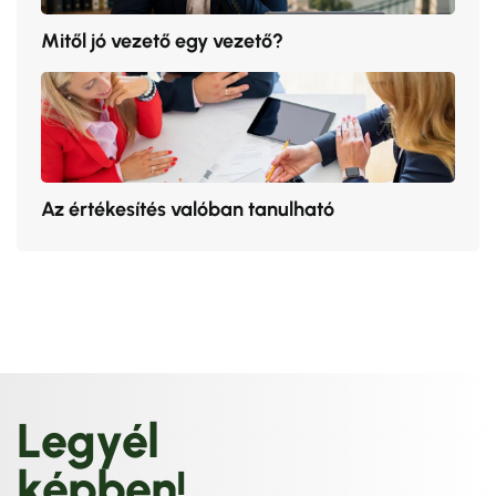
Mitől jó vezető egy vezető?
Az értékesítés valóban tanulható
L
e
g
y
é
l
k
é
p
b
e
n
!