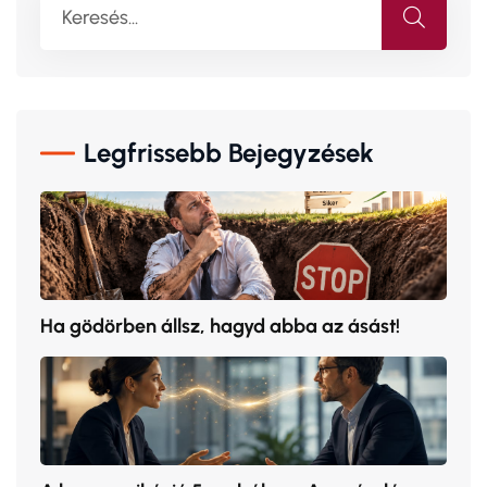
Legfrissebb Bejegyzések
Ha gödörben állsz, hagyd abba az ásást!