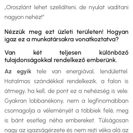
„Oroszlánt lehet szelídíteni, de nyulat vadítani
nagyon nehéz!”
Nézzük meg ezt üzleti területen! Hogyan
igaz ez a munkatársakra vonatkoztatva?
Van két teljesen különböző
tulajdonságokkal rendelkező emberünk.
Az egyik
tele van energiával, lendülettel.
Hatalmas szándékkal rendelkezik, a falon is
átmegy, ha kell, de pont ez a nehézség is vele.
Gyakran lobbanékony, nem a legfinomabban
csomagolja a véleményét a többiek felé, meg
is bánt esetleg néha embereket. Túlságosan
nagy az igazságérzete és nem rejti véka alá az