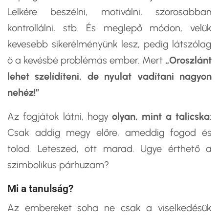
Lelkére beszélni, motiválni, szorosabban
kontrollálni, stb. És meglepő módon, velük
kevesebb sikerélményünk lesz, pedig látszólag
ő a kevésbé problémás ember. Mert
„Oroszlánt
lehet szelídíteni, de nyulat vadítani nagyon
nehéz!”
Az fogjátok látni, hogy
olyan, mint a talicska
:
Csak addig megy előre, ameddig fogod és
tolod. Leteszed, ott marad. Ugye érthető a
szimbolikus párhuzam?
Mi a tanulság?
Az embereket soha ne csak a viselkedésük