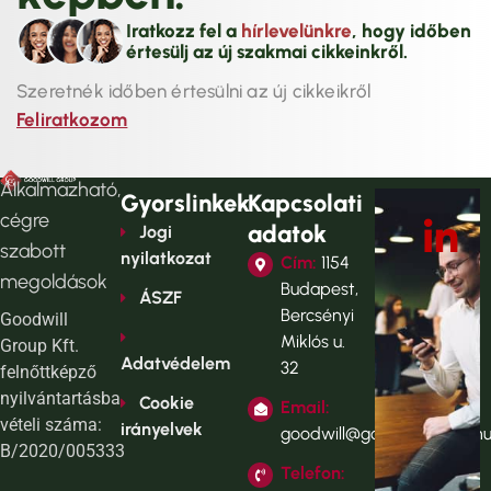
Iratkozz fel a
hírlevelünkre
, hogy időben
értesülj az új szakmai cikkeinkről.
Szeretnék időben értesülni az új cikkeikről
Feliratkozom
Alkalmazható,
Gyorslinkek
Kapcsolati
cégre
adatok
Jogi
szabott
nyilatkozat
Cím:
1154
megoldások
Budapest,
ÁSZF
Bercsényi
Goodwill
Miklós u.
Group Kft.
Adatvédelem
32
felnőttképző
nyilvántartásba
Cookie
Email:
vételi száma:
irányelvek
goodwill@goodwillgroup.h
B/2020/005333
Telefon: