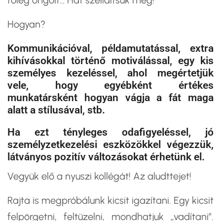
főleg öngólt… Hát szelídítsük meg!
​Hogyan?
Kommunikációval, példamutatással, extra
kihívásokkal történő motiválással, egy kis
személyes kezeléssel, ahol megértetjük
vele, hogy egyébként értékes
munkatársként hogyan vágja a fát maga
alatt a stílusával, stb.
​Ha ezt tényleges odafigyeléssel, jó
személyzetkezelési eszközökkel végezzük,
látványos pozitív változásokat érhetünk el.
Vegyük elő a nyuszi kollégát! Az aludttejet!
Rajta is megpróbálunk kicsit igazítani. Egy kicsit
felpörgetni, feltüzelni, mondhatjuk „vadítani”.