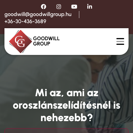
goodwill@goodwillgroup.hu
+36-30-436-3689
Mi az, ami az
oroszlánszelídítésnél is
nehezebb?